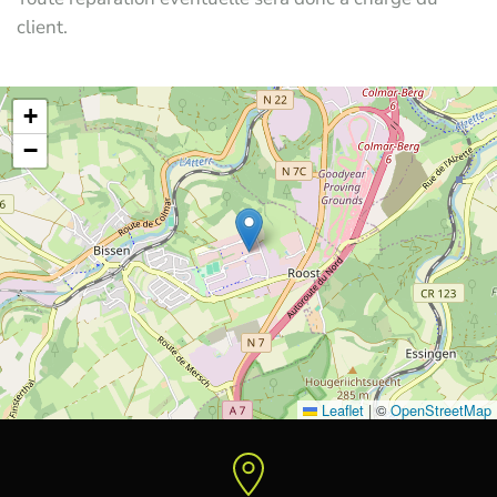
client.
+
−
Leaflet
|
©
OpenStreetMap