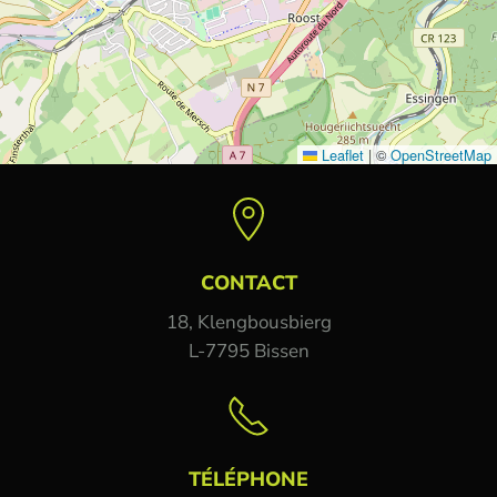
Leaflet
|
©
OpenStreetMap
CONTACT
18, Klengbousbierg
L-7795 Bissen
TÉLÉPHONE