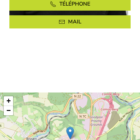
TÉLÉPHONE
MAIL
+
−