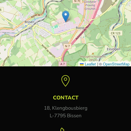
Leaflet
|
©
OpenStreetMap
CONTACT
18, Klengbousbierg
L-7795 Bissen