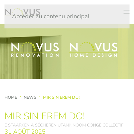
Accéder au contenu principal
HOME
NEWS
MIR SIN EREM DO!
MIR SIN EREM DO!
E STAARKEN A SÉCHEREN UFANK NOOM CONGÉ COLLECTIF
31 AOÛT 2025