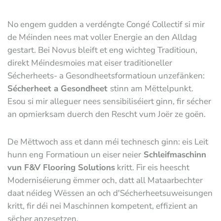
No engem gudden a verdéngte Congé Collectif si mir
de Méinden nees mat voller Energie an den Alldag
gestart. Bei Novus bleift et eng wichteg Traditioun,
direkt Méindesmoies mat eiser traditioneller
Sécherheets- a Gesondheetsformatioun unzefänken:
Sécherheet a Gesondheet
stinn am Mëttelpunkt.
Esou si mir alleguer nees sensibiliséiert ginn, fir sécher
an opmierksam duerch den Rescht vum Joër ze goën.
De Mëttwoch ass et dann méi technesch ginn: eis Leit
hunn eng
Formatioun un eiser neier
Schleifmaschinn
vun F&V Flooring Solutions
kritt. Fir eis heescht
Moderniséierung ëmmer och, datt all Mataarbechter
daat néideg Wëssen an och d'Sécherheetsuweisungen
kritt, fir déi nei Maschinnen kompetent, effizient an
sëcher anzesetzen.