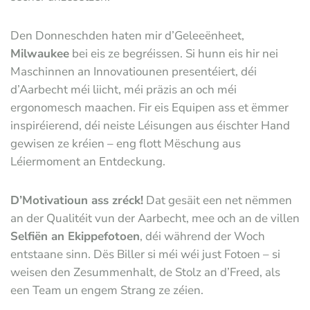
Den Donneschden haten mir d’Geleeënheet,
Milwaukee
bei eis ze begréissen. Si hunn eis hir nei
Maschinnen an Innovatiounen presentéiert, déi
d’Aarbecht méi liicht, méi präzis an och méi
ergonomesch maachen. Fir eis Equipen ass et ëmmer
inspiréierend, déi neiste Léisungen aus éischter Hand
gewisen ze kréien – eng flott Mëschung aus
Léiermoment an Entdeckung.
D
’Motivatioun ass zréck!
Dat gesäit een net nëmmen
an der Qualitéit vun der Aarbecht, mee och an de villen
Selfiën an Ekippefotoen
, déi während der Woch
entstaane sinn. Dës Biller si méi wéi just Fotoen – si
weisen den Zesummenhalt, de Stolz an d’Freed, als
een Team un engem Strang ze zéien.