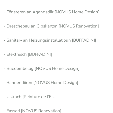
- Fënsteren an Agangsdiir [NOVUS Home Design]
- Drëschebau an Gipskarton [NOVUS Renovation]
- Sanitär- an Heizungsinstallatioun [BUFFADINI]
- Elektrësch [BUFFADINI]
- Buedembelag [NOVUS Home Design]
- Bannendiiren [NOVUS Home Design]
- Ustrach [Peinture de l'Est]
- Fassad [NOVUS Renovation]