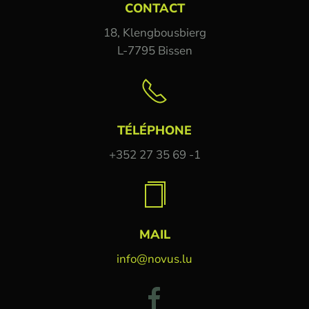
CONTACT
18, Klengbousbierg
L-7795 Bissen
TÉLÉPHONE
+352 27 35 69 -1
MAIL
info@novus.lu