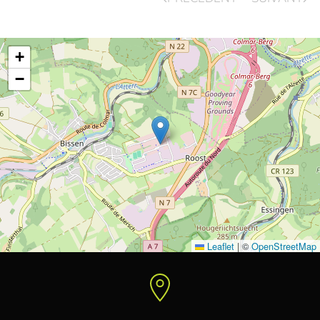
+
−
Leaflet
|
©
OpenStreetMap