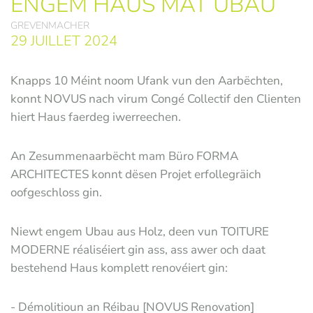
ENGEM HAUS MAT UBAU
GREVENMACHER
29 JUILLET 2024
Knapps 10 Méint noom Ufank vun den Aarbëchten,
konnt NOVUS nach virum Congé Collectif den Clienten
hiert Haus faerdeg iwerreechen.
An Zesummenaarbëcht mam Büro FORMA
ARCHITECTES konnt dësen Projet erfollegräich
oofgeschloss gin.
Niewt engem Ubau aus Holz, deen vun TOITURE
MODERNE réaliséiert gin ass, ass awer och daat
bestehend Haus komplett renovéiert gin:
- Démolitioun an Réibau [NOVUS Renovation]