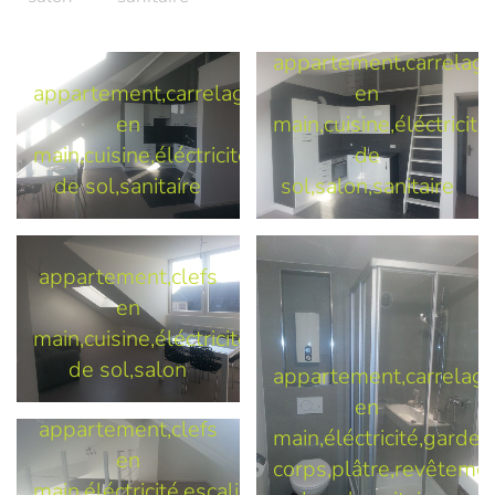
appartement,carrelage
appartement,carrelage,chape,clefs
en
en
main,cuisine,éléctricit
main,cuisine,éléctricité,escalier,menuiserie,pei
de
de sol,sanitaire
sol,salon,sanitaire
appartement,clefs
en
main,cuisine,éléctricité,escalier,meubles,peintu
de sol,salon
appartement,carrelage
en
appartement,clefs
main,éléctricité,garde-
en
corps,plâtre,revêteme
main,éléctricité,escalier,garde-