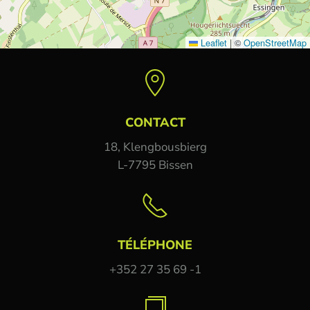
Leaflet
|
©
OpenStreetMap
CONTACT
18, Klengbousbierg
L-7795 Bissen
TÉLÉPHONE
+352 27 35 69 -1