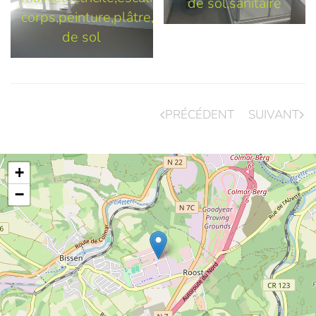
de sol,sanitaire
corps,peinture,plâtre,revêtement
de sol
PRÉCÉDENT
SUIVANT
+
−