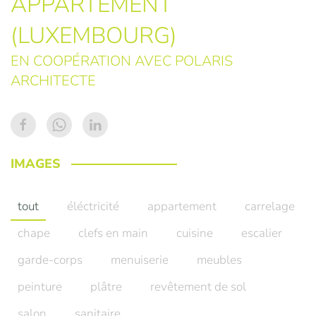
APPARTEMENT
(LUXEMBOURG)
EN COOPÉRATION AVEC POLARIS
ARCHITECTE
IMAGES
tout
éléctricité
appartement
carrelage
chape
clefs en main
cuisine
escalier
garde-corps
menuiserie
meubles
peinture
plâtre
revêtement de sol
salon
sanitaire