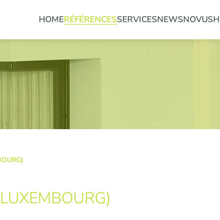
HOME
RÉFÉRENCES
SERVICES
NEWS
NOVUS
H
BOURG)
 (LUXEMBOURG)