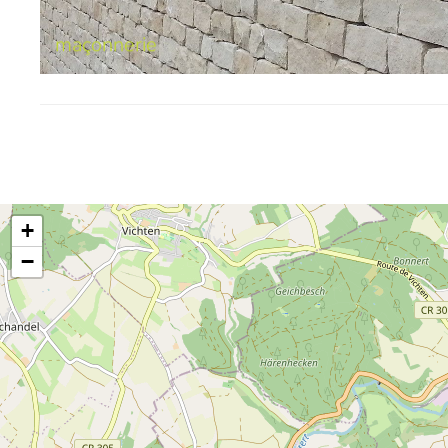
maçonnerie
+
−