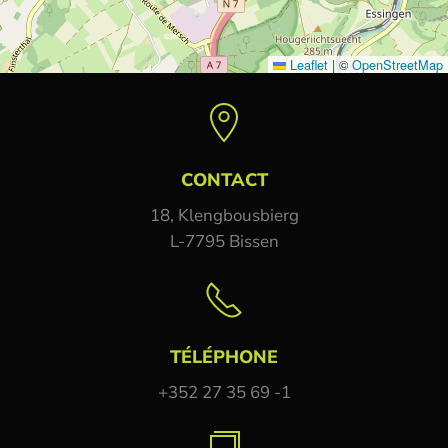
Leaflet
|
©
OpenStreetMap
CONTACT
18, Klengbousbierg
L-7795 Bissen
TÉLÉPHONE
+352 27 35 69 -1