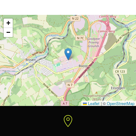
+
−
Leaflet
|
©
OpenStreetMap