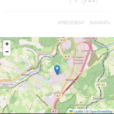
PRÉCÉDENT
SUIVANT
+
−
Leaflet
|
©
OpenStreetMap