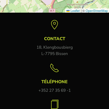
Leaflet
|
©
OpenStreetMap
CONTACT
18, Klengbousbierg
L-7795 Bissen
TÉLÉPHONE
+352 27 35 69 -1