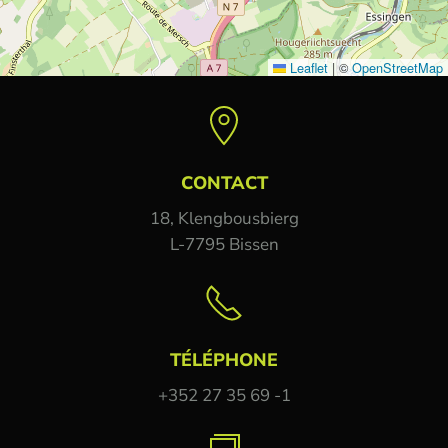
Leaflet
|
©
OpenStreetMap
CONTACT
18, Klengbousbierg
L-7795 Bissen
TÉLÉPHONE
+352 27 35 69 -1