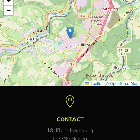
+
−
Leaflet
|
©
OpenStreetMap
CONTACT
18, Klengbousbierg
L-7795 Bissen